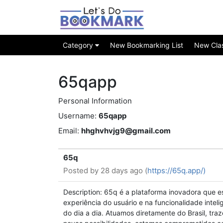
Category
New Bookmarking List
New Class
65qapp
Personal Information
Username:
65qapp
Email:
hhghvhvjg9@gmail.com
65q
Posted by
28 days ago (
https://65q.app/)
Description: 65q é a plataforma inovadora que e
experiência do usuário e na funcionalidade inte
do dia a dia. Atuamos diretamente do Brasil, tra