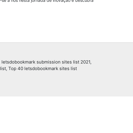
-se a nós nesta jornada de inovação e descubra
 letsdobookmark submission sites list 2021,
ist, Top 40 letsdobookmark sites list