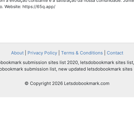
m a evolução constante e a satisfação da nossa comunidade. Junte
o. Website: https://65q.app/
About
|
Privacy Policy
|
Terms & Conditions
|
Contact
bookmark submission sites list 2020, letsdobookmark sites list,
dobookmark submission list, new updated letsdobookmark sites l
© Copyright 2026 Letsdobookmark.com